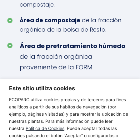
compostaje.
Área de compostaje
de la fracción
orgánica de la bolsa de Resto.
Área de pretratamiento húmedo
de la fracción orgánica
proveniente de la FORM.
Línea de biometanización
de la
Este sitio utiliza cookies
fracción orgánica de la bolsa de
ECOPARC utiliza cookies propias y de terceros para fines
FORM.
analíticos a partir de sus hábitos de navegación (por
ejemplo, páginas visitadas) y para mostrar la ubicación de
Línea de clasificación
y
nuestras plantas. Para más información puede leer
nuestra
Política de Cookies
. Puede aceptar todas las
almacenamiento del rechazo.
cookies pulsando el botón “Aceptar” o configurarlas o